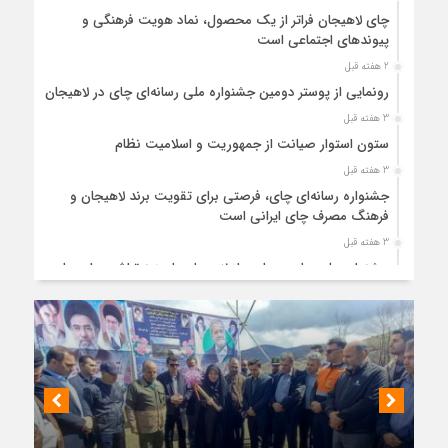
چای لاهیجان فراتر از یک محصول، نماد هویت فرهنگی و
پیوندهای اجتماعی است
2 هفته قبل
رونمایی از پوستر دومین جشنواره ملی رسانه‌ای چای در لاهیجان
3 هفته قبل
ستون استوار صیانت از جمهوریت و اسلامیت نظام
3 هفته قبل
جشنواره رسانه‌ای چای، فرصتی برای تقویت برند لاهیجان و
فرهنگ مصرف چای ایرانی است
3 هفته قبل
جشنواره ملی چای، حمایت از لاهیجان یا هزینه‌تراشی برای چای
ایرانی!؟
4 هفته قبل
پیکر مطهر رهبر شهید انقلاب در حرم مطهر رضوی آرام گرفت
4 هفته قبل
پس از طواف تهران، قم و عتبات… اینک سلامِ آخر در آستان امام
رئوف
4 هفته قبل