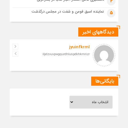
4
نماینده اسبق فومن و شفت در مجلس درگذشت
5
دیدگاههای اخیر
jyuinfkrml
iljelzvuvpwgqurdhluspdkhkmrizr
بایگانی‌ها
بایگانی‌ها