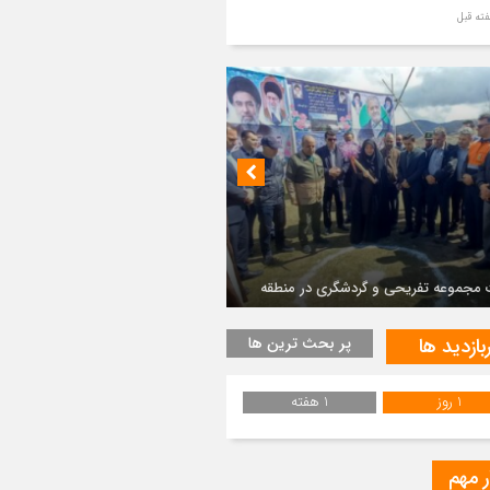
ر مطهر رهبر شهید انقلاب در حرم مطهر
ی آرام گرفت
از طواف تهران، قم و عتبات… اینک سلامِ
 در آستان امام رئوف
ویر هوایی مراسم تشییع پیکر مطهر آقای
د ایران – مشهد
 مجموعه تفریحی و گردشگری در منطقه
ان لاریخانی دیلمان
سم تشییع پیکر مطهر آقای شهید ایران –
هد
بازدید ها
پر بحث ترین ها
ویری از تراکم جمعیت حاضر در میدان
هالعشرین نجف اشرف
1 روز
1 هفته
یع پیکر رهبر شهید انقلاب در نجف اشرف
ر مهم