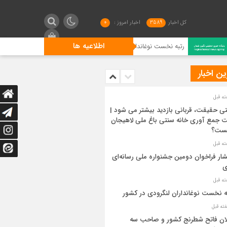
کل اخبار
3589
اخبار امروز :
0
اطلاعیه ها
رتبه نخست نوغانداران لنگرودی در کشور
گیلان فاتح شط
ن اخبار
ی حقیقت، قربانی بازدید بیشتر می شود |
 جمع آوری خانه سنتی باغ ملی لاهیجان
ست؟
شار فراخوان دومین جشنواره ملی رسانه‌ای
ی
ه نخست نوغانداران لنگرودی در کشور
ان فاتح شطرنج کشور و صاحب سه