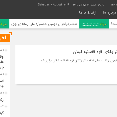
12:0
تاریخ :
شنبه, ۱۷ مرداد , ۱۴۰۵
Saturday, 8 August , 2026
درباره ما
ارتباط با ما
انتشار فراخوان دومین جشنواره ملی رسانه‌ای چای
آخری
1 هفته قبل
ز وکلای قوه قضائیه گیلان
وقت
علت
چی
1 هفته قبل
انت
چا
1 هفته قبل
رتب
2 هفته قبل
گیل