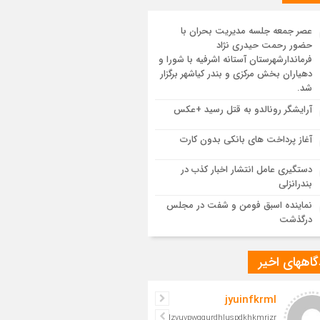
یع پیکر مطهر رهبر شهید انقلاب در مسجد
ران
عصر جمعه جلسه مدیریت بحران با
حضور رحمت حیدری نژاد
 یکپارچه در سوگ و حماسه؛ بدرقه باشکوه
فرماندارشهرستان آستانه اشرفیه با شورا و
م مجاهد
دهیاران بخش مرکزی و بندر کیاشهر برگزار
شد.
مدرسه نواب تا باغ وکیل؛ آغاز رفاقت ۷۰ ساله
آرایشگر رونالدو به قتل رسید +عکس
‌الله قربانی با رهبرشهید
آغاز پرداخت های بانکی بدون کارت
سم تشییع پیکر رهبر شهید در قم به پایان
دستگیری عامل انتشار اخبار کذب در
د
بندرانزلی
نماینده اسبق فومن و شفت در مجلس
درگذشت
اههای اخیر
jyuinfkrml
iljelzvuvpwgqurdhluspdkhkmrizr