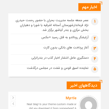
4 هفته قبل
اخبار مهم
تشییع پیکر مطهر رهبر شهید انقلاب در مسجد جمکران
4 هفته قبل
عصر جمعه جلسه مدیریت بحران با حضور رحمت حیدری
1
قم، یکپارچه در سوگ و حماسه؛ بدرقه باشکوه امام مجاهد
نژاد فرماندارشهرستان آستانه اشرفیه با شورا و دهیاران
1 ماه قبل
بخش مرکزی و بندر کیاشهر برگزار شد.
مدرسه نواب تا باغ وکیل؛ آغاز رفاقت ۷۰ ساله آیت‌الله قربانی با
آرایشگر رونالدو به قتل رسید +عکس
2
رهبرشهید
1 ماه قبل
آغاز پرداخت های بانکی بدون کارت
3
مراسم تشییع پیکر رهبر شهید در قم به پایان رسید
دستگیری عامل انتشار اخبار کذب در بندرانزلی
4
نماینده اسبق فومن و شفت در مجلس درگذشت
5
دیدگاههای اخیر
 به
Myrtle
Neat blog! Is your theme custom made or
did you download it from somewhere? A