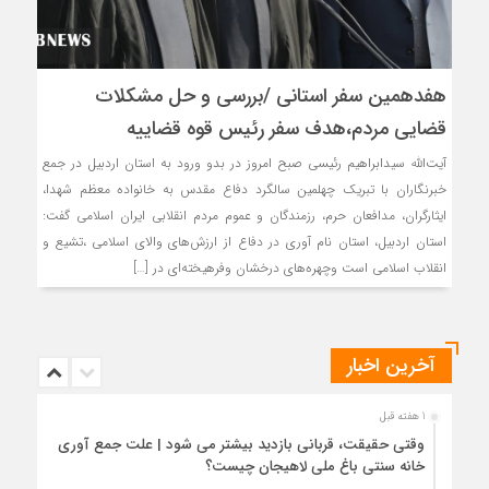
هفدهمین سفر استانی /بررسی و حل مشکلات
قضایی مردم،هدف سفر رئیس قوه قضاییه
آیت‌الله سیدابراهیم رئیسی صبح امروز در بدو ورود به استان اردبیل در جمع
خبرنگاران با تبریک چهلمین سالگرد دفاع مقدس به خانواده معظم شهدا،
ایثارگران، مدافعان حرم، رزمندگان و عموم مردم انقلابی ایران اسلامی گفت:
استان اردبیل، استان نام آوری در دفاع از ارزش‌های والای اسلامی ،تشیع و
انقلاب اسلامی است وچهره‌های درخشان وفرهیخته‌ای در […]
آخرین اخبار
1 هفته قبل
وقتی حقیقت، قربانی بازدید بیشتر می شود | علت جمع آوری
خانه سنتی باغ ملی لاهیجان چیست؟