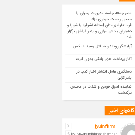
یع پیکر مطهر رهبر شهید انقلاب در مسجد
ران
عصر جمعه جلسه مدیریت بحران با
حضور رحمت حیدری نژاد
 یکپارچه در سوگ و حماسه؛ بدرقه باشکوه
فرماندارشهرستان آستانه اشرفیه با شورا و
م مجاهد
دهیاران بخش مرکزی و بندر کیاشهر برگزار
شد.
مدرسه نواب تا باغ وکیل؛ آغاز رفاقت ۷۰ ساله
آرایشگر رونالدو به قتل رسید +عکس
‌الله قربانی با رهبرشهید
آغاز پرداخت های بانکی بدون کارت
سم تشییع پیکر رهبر شهید در قم به پایان
دستگیری عامل انتشار اخبار کذب در
د
بندرانزلی
نماینده اسبق فومن و شفت در مجلس
درگذشت
اههای اخیر
jyuinfkrml
iljelzvuvpwgqurdhluspdkhkmrizr