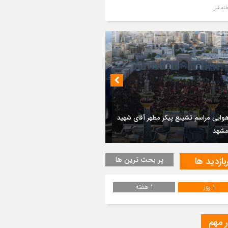
ر مطهر رهبر شهید انقلاب در حرم مطهر
ی آرام گرفت
از طواف تهران، قم و عتبات… اینک سلامِ
 در آستان امام رئوف
ویر هوایی مراسم تشییع پیکر مطهر آقای
د ایران – مشهد
 مجموعه تفریحی و گردشگری در منطقه
سم تشییع پیکر مطهر آقای شهید ایران –
ان لاریخانی دیلمان
هد
بازدید ها
پر بحث ترین ها
ویری از تراکم جمعیت حاضر در میدان
هالعشرین نجف اشرف
1 روز
1 هفته
یع پیکر رهبر شهید انقلاب در نجف اشرف
ر مهم