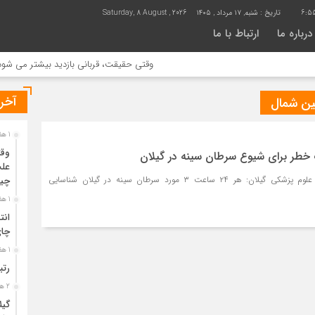
6:55
تاریخ :
شنبه, ۱۷ مرداد , ۱۴۰۵
Saturday, 8 August , 2026
درباره ما
ارتباط با ما
وقتی حقیقت، قربانی بازدید بیشتر می شود | علت
آخری
ین شمال
1 هفته قبل
وقت
خطر برای شیوع سرطان سینه در گیلان
علت
معاون بهداشتی دانشگاه علوم پزشکی گیلان: هر ۲۴ ساعت ۳ مورد سرطان سینه در گیلان شناسایی
چی
1 هفته قبل
انت
چا
1 هفته قبل
رتب
2 هفته قبل
گیل