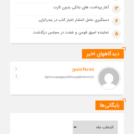
1 ماه قبل
آغاز پرداخت های بانکی بدون کارت
3
مراسم تشییع پیکر رهبر شهید در قم به پایان رسید
دستگیری عامل انتشار اخبار کذب در بندرانزلی
4
نماینده اسبق فومن و شفت در مجلس درگذشت
5
دیدگاههای اخیر
jyuinfkrml
iljelzvuvpwgqurdhluspdkhkmrizr
بایگانی‌ها
بایگانی‌ها