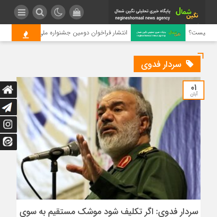
ن چیست؟
انتشار فراخوان دومین جشنواره ملی رسانه‌ای چای
سردار فدوی
۰۱
آبان
سردار فدوی: اگر تکلیف شود موشک مستقیم به سوی