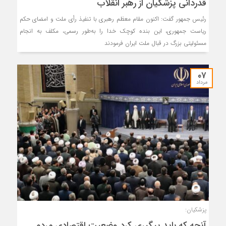
قدردانی پزشکیان از رهبر انقلاب
رئیس جمهور گفت: اکنون مقام معظم رهبری با تنفیذ رأی ملت و امضای حکم
ریاست جمهوری، این بنده کوچک خدا را به‌طور رسمی، مکلف به انجام
مسئولیتی بزرگ در قبال ملت ایران فرمودند
۰۷
مرداد
پزشکیان:
آنچه که باید پیگیری کرد وضعیت اقتصادی مردم