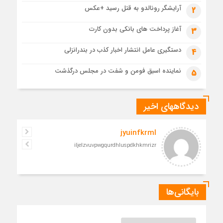
مدرسه نواب تا باغ وکیل؛ آغاز رفاقت ۷۰ ساله آیت‌الله قربانی با
آرایشگر رونالدو به قتل رسید +عکس
2
رهبرشهید
1 ماه قبل
آغاز پرداخت های بانکی بدون کارت
3
مراسم تشییع پیکر رهبر شهید در قم به پایان رسید
دستگیری عامل انتشار اخبار کذب در بندرانزلی
4
نماینده اسبق فومن و شفت در مجلس درگذشت
5
دیدگاههای اخیر
jyuinfkrml
iljelzvuvpwgqurdhluspdkhkmrizr
بایگانی‌ها
بایگانی‌ها