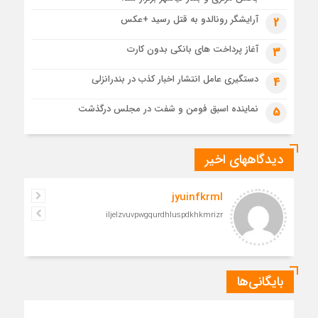
مدرسه نواب تا باغ وکیل؛ آغاز رفاقت ۷۰ ساله آیت‌الله قربانی با
آرایشگر رونالدو به قتل رسید +عکس
2
رهبرشهید
1 ماه قبل
آغاز پرداخت های بانکی بدون کارت
3
مراسم تشییع پیکر رهبر شهید در قم به پایان رسید
دستگیری عامل انتشار اخبار کذب در بندرانزلی
4
نماینده اسبق فومن و شفت در مجلس درگذشت
5
دیدگاههای اخیر
jyuinfkrml
iljelzvuvpwgqurdhluspdkhkmrizr
بایگانی‌ها