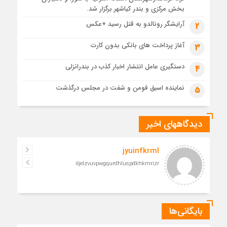
1 ماه قبل
بخش مرکزی و بندر کیاشهر برگزار شد.
مدرسه نواب تا باغ وکیل؛ آغاز رفاقت ۷۰ ساله آیت‌الله قربانی با
آرایشگر رونالدو به قتل رسید +عکس
2
رهبرشهید
1 ماه قبل
آغاز پرداخت های بانکی بدون کارت
3
مراسم تشییع پیکر رهبر شهید در قم به پایان رسید
دستگیری عامل انتشار اخبار کذب در بندرانزلی
4
نماینده اسبق فومن و شفت در مجلس درگذشت
5
دیدگاههای اخیر
jyuinfkrml
iljelzvuvpwgqurdhluspdkhkmrizr
بایگانی‌ها