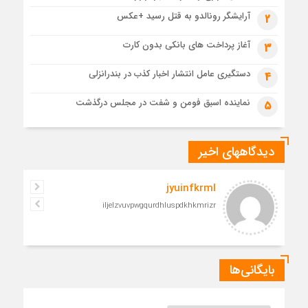
مدرسه نواب تا باغ وکیل؛ آغاز رفاقت ۷۰ ساله آیت‌الله قربانی با
آرایشگر رونالدو به قتل رسید +عکس
2
رهبرشهید
4 هفته قبل
آغاز پرداخت های بانکی بدون کارت
3
مراسم تشییع پیکر رهبر شهید در قم به پایان رسید
دستگیری عامل انتشار اخبار کذب در بندرانزلی
4
نماینده اسبق فومن و شفت در مجلس درگذشت
5
دیدگاههای اخیر
jyuinfkrml
iljelzvuvpwgqurdhluspdkhkmrizr
بایگانی‌ها
بایگانی‌ها