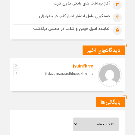
1 ماه قبل
آغاز پرداخت های بانکی بدون کارت
3
مراسم تشییع پیکر رهبر شهید در قم به پایان رسید
دستگیری عامل انتشار اخبار کذب در بندرانزلی
4
نماینده اسبق فومن و شفت در مجلس درگذشت
5
دیدگاههای اخیر
jyuinfkrml
iljelzvuvpwgqurdhluspdkhkmrizr
بایگانی‌ها
بایگانی‌ها