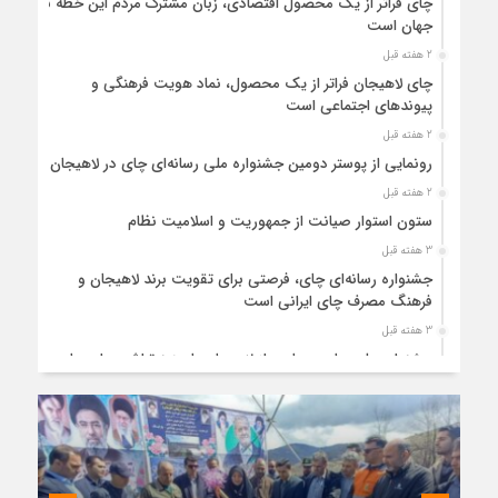
چای فراتر از یک محصول اقتصادی، زبان مشترک مردم این خطه با
جهان است
2 هفته قبل
چای لاهیجان فراتر از یک محصول، نماد هویت فرهنگی و
پیوندهای اجتماعی است
2 هفته قبل
رونمایی از پوستر دومین جشنواره ملی رسانه‌ای چای در لاهیجان
2 هفته قبل
ستون استوار صیانت از جمهوریت و اسلامیت نظام
3 هفته قبل
جشنواره رسانه‌ای چای، فرصتی برای تقویت برند لاهیجان و
فرهنگ مصرف چای ایرانی است
3 هفته قبل
جشنواره ملی چای، حمایت از لاهیجان یا هزینه‌تراشی برای چای
ایرانی!؟
4 هفته قبل
پیکر مطهر رهبر شهید انقلاب در حرم مطهر رضوی آرام گرفت
4 هفته قبل
پس از طواف تهران، قم و عتبات… اینک سلامِ آخر در آستان امام