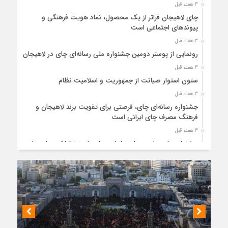
3 هفته قبل
چای لاهیجان فراتر از یک محصول، نماد هویت فرهنگی و
پیوندهای اجتماعی است
3 هفته قبل
رونمایی از پوستر دومین جشنواره ملی رسانه‌ای چای در لاهیجان
3 هفته قبل
ستون استوار صیانت از جمهوریت و اسلامیت نظام
3 هفته قبل
جشنواره رسانه‌ای چای، فرصتی برای تقویت برند لاهیجان و
فرهنگ مصرف چای ایرانی است
3 هفته قبل
جشنواره ملی چای، حمایت از لاهیجان یا هزینه‌تراشی برای چای
ایرانی!؟
1 ماه قبل
پیکر مطهر رهبر شهید انقلاب در حرم مطهر رضوی آرام گرفت
1 ماه قبل
پس از طواف تهران، قم و عتبات… اینک سلامِ آخر در آستان امام
رئوف