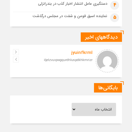
دستگیری عامل انتشار اخبار کذب در بندرانزلی
4
نماینده اسبق فومن و شفت در مجلس درگذشت
5
دیدگاههای اخیر
jyuinfkrml
iljelzvuvpwgqurdhluspdkhkmrizr
بایگانی‌ها
بایگانی‌ها