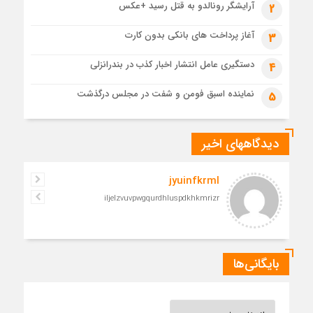
آرایشگر رونالدو به قتل رسید +عکس
2
رهبرشهید
1 ماه قبل
آغاز پرداخت های بانکی بدون کارت
3
مراسم تشییع پیکر رهبر شهید در قم به پایان رسید
دستگیری عامل انتشار اخبار کذب در بندرانزلی
4
نماینده اسبق فومن و شفت در مجلس درگذشت
5
دیدگاههای اخیر
jyuinfkrml
iljelzvuvpwgqurdhluspdkhkmrizr
بایگانی‌ها
بایگانی‌ها