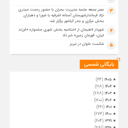
4 هفته قبل
عصر جمعه جلسه مدیریت بحران با حضور رحمت حیدری
3
تصاویر هوایی مراسم تشییع پیکر مطهر آقای شهید ایران – مشهد
نژاد فرماندارشهرستان آستانه اشرفیه با شورا و دهیاران
4 هفته قبل
بخش مرکزی و بندر کیاشهر برگزار شد.
مراسم تشییع پیکر مطهر آقای شهید ایران – مشهد
شهردار لاهیجان از اختتامیه بخش شهری جشنواره «فرزند
4
ایران، قهرمان زمین» خبر داد
4 هفته قبل
تصاویری از تراکم جمعیت حاضر در میدان ثورهالعشرین نجف
شکست ملوان در تبریز
5
اشرف
بایگانی شمسی
(۶۴)
۱۴۰۵
(۲۱۸)
۱۴۰۴
(۲۸۸)
۱۴۰۳
(۱۲۰۰)
۱۴۰۲
(۶۶۱)
۱۴۰۱
(۲۷۳)
۱۴۰۰
(۶۰۴)
۱۳۹۹
(۲۸۱)
۱۳۹۸