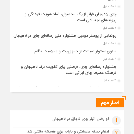
2 هفته قبل
چای لاهیجان فراتر از یک محصول، نماد هویت فرهنگی و
پیوندهای اجتماعی است
2 هفته قبل
رونمایی از پوستر دومین جشنواره ملی رسانه‌ای چای در لاهیجان
2 هفته قبل
ستون استوار صیانت از جمهوریت و اسلامیت نظام
3 هفته قبل
جشنواره رسانه‌ای چای، فرصتی برای تقویت برند لاهیجان و
فرهنگ مصرف چای ایرانی است
3 هفته قبل
جشنواره ملی چای، حمایت از لاهیجان یا هزینه‌تراشی برای چای
ایرانی!؟
اخبار مهم
4 هفته قبل
پیکر مطهر رهبر شهید انقلاب در حرم مطهر رضوی آرام گرفت
4 هفته قبل
لو رفتن انبار چای قاچاق در لاهیجان
1
پس از طواف تهران، قم و عتبات… اینک سلامِ آخر در آستان امام
رئوف
ادغام بسته معیشتی و یارانه برای همیشه منتفی شد
2