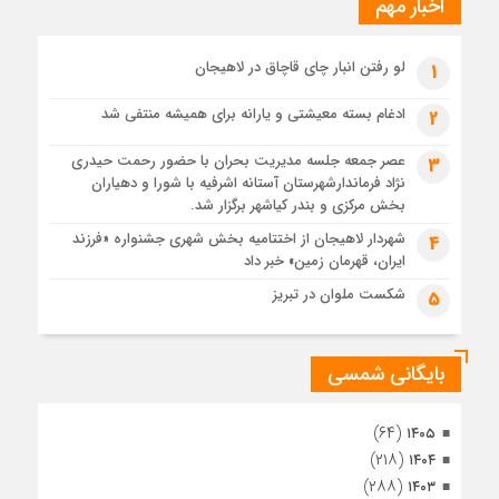
اخبار مهم
4 هفته قبل
پیکر مطهر رهبر شهید انقلاب در حرم مطهر رضوی آرام گرفت
4 هفته قبل
لو رفتن انبار چای قاچاق در لاهیجان
1
پس از طواف تهران، قم و عتبات… اینک سلامِ آخر در آستان امام
رئوف
ادغام بسته معیشتی و یارانه برای همیشه منتفی شد
2
4 هفته قبل
عصر جمعه جلسه مدیریت بحران با حضور رحمت حیدری
3
تصاویر هوایی مراسم تشییع پیکر مطهر آقای شهید ایران – مشهد
نژاد فرماندارشهرستان آستانه اشرفیه با شورا و دهیاران
4 هفته قبل
بخش مرکزی و بندر کیاشهر برگزار شد.
مراسم تشییع پیکر مطهر آقای شهید ایران – مشهد
شهردار لاهیجان از اختتامیه بخش شهری جشنواره «فرزند
4
ایران، قهرمان زمین» خبر داد
4 هفته قبل
تصاویری از تراکم جمعیت حاضر در میدان ثورهالعشرین نجف
شکست ملوان در تبریز
5
اشرف
بایگانی شمسی
(۶۴)
۱۴۰۵
(۲۱۸)
۱۴۰۴
(۲۸۸)
۱۴۰۳