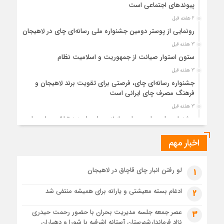
پیوندهای اجتماعی است
2 هفته قبل
رونمایی از پوستر دومین جشنواره ملی رسانه‌ای چای در لاهیجان
3 هفته قبل
ستون استوار صیانت از جمهوریت و اسلامیت نظام
3 هفته قبل
جشنواره رسانه‌ای چای، فرصتی برای تقویت برند لاهیجان و
فرهنگ مصرف چای ایرانی است
3 هفته قبل
جشنواره ملی چای، حمایت از لاهیجان یا هزینه‌تراشی برای چای
ایرانی!؟
اخبار مهم
4 هفته قبل
پیکر مطهر رهبر شهید انقلاب در حرم مطهر رضوی آرام گرفت
4 هفته قبل
لو رفتن انبار چای قاچاق در لاهیجان
1
پس از طواف تهران، قم و عتبات… اینک سلامِ آخر در آستان امام
رئوف
ادغام بسته معیشتی و یارانه برای همیشه منتفی شد
2
4 هفته قبل
عصر جمعه جلسه مدیریت بحران با حضور رحمت حیدری
3
تصاویر هوایی مراسم تشییع پیکر مطهر آقای شهید ایران – مشهد
نژاد فرماندارشهرستان آستانه اشرفیه با شورا و دهیاران