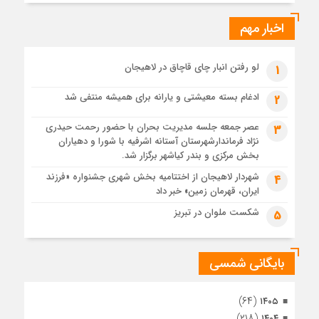
ایرانی!؟
اخبار مهم
4 هفته قبل
پیکر مطهر رهبر شهید انقلاب در حرم مطهر رضوی آرام گرفت
4 هفته قبل
لو رفتن انبار چای قاچاق در لاهیجان
1
پس از طواف تهران، قم و عتبات… اینک سلامِ آخر در آستان امام
رئوف
ادغام بسته معیشتی و یارانه برای همیشه منتفی شد
2
4 هفته قبل
عصر جمعه جلسه مدیریت بحران با حضور رحمت حیدری
3
تصاویر هوایی مراسم تشییع پیکر مطهر آقای شهید ایران – مشهد
نژاد فرماندارشهرستان آستانه اشرفیه با شورا و دهیاران
4 هفته قبل
بخش مرکزی و بندر کیاشهر برگزار شد.
مراسم تشییع پیکر مطهر آقای شهید ایران – مشهد
شهردار لاهیجان از اختتامیه بخش شهری جشنواره «فرزند
4
ایران، قهرمان زمین» خبر داد
1 ماه قبل
تصاویری از تراکم جمعیت حاضر در میدان ثورهالعشرین نجف
شکست ملوان در تبریز
5
اشرف
بایگانی شمسی
(۶۴)
۱۴۰۵
(۲۱۸)
۱۴۰۴