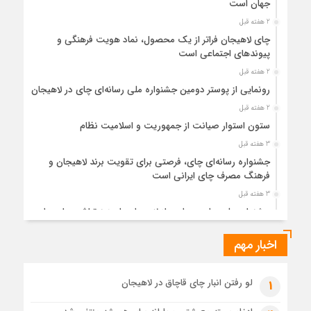
جهان است
2 هفته قبل
چای لاهیجان فراتر از یک محصول، نماد هویت فرهنگی و
پیوندهای اجتماعی است
2 هفته قبل
رونمایی از پوستر دومین جشنواره ملی رسانه‌ای چای در لاهیجان
2 هفته قبل
ستون استوار صیانت از جمهوریت و اسلامیت نظام
3 هفته قبل
جشنواره رسانه‌ای چای، فرصتی برای تقویت برند لاهیجان و
فرهنگ مصرف چای ایرانی است
3 هفته قبل
جشنواره ملی چای، حمایت از لاهیجان یا هزینه‌تراشی برای چای
ایرانی!؟
اخبار مهم
4 هفته قبل
پیکر مطهر رهبر شهید انقلاب در حرم مطهر رضوی آرام گرفت
4 هفته قبل
لو رفتن انبار چای قاچاق در لاهیجان
1
پس از طواف تهران، قم و عتبات… اینک سلامِ آخر در آستان امام