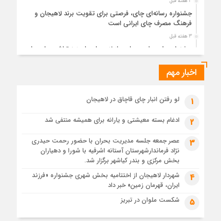
3 هفته قبل
جشنواره رسانه‌ای چای، فرصتی برای تقویت برند لاهیجان و
فرهنگ مصرف چای ایرانی است
3 هفته قبل
جشنواره ملی چای، حمایت از لاهیجان یا هزینه‌تراشی برای چای
ایرانی!؟
اخبار مهم
3 هفته قبل
پیکر مطهر رهبر شهید انقلاب در حرم مطهر رضوی آرام گرفت
4 هفته قبل
لو رفتن انبار چای قاچاق در لاهیجان
1
پس از طواف تهران، قم و عتبات… اینک سلامِ آخر در آستان امام
رئوف
ادغام بسته معیشتی و یارانه برای همیشه منتفی شد
2
4 هفته قبل
عصر جمعه جلسه مدیریت بحران با حضور رحمت حیدری
3
تصاویر هوایی مراسم تشییع پیکر مطهر آقای شهید ایران – مشهد
نژاد فرماندارشهرستان آستانه اشرفیه با شورا و دهیاران
4 هفته قبل
بخش مرکزی و بندر کیاشهر برگزار شد.
مراسم تشییع پیکر مطهر آقای شهید ایران – مشهد
شهردار لاهیجان از اختتامیه بخش شهری جشنواره «فرزند
4
ایران، قهرمان زمین» خبر داد
4 هفته قبل
تصاویری از تراکم جمعیت حاضر در میدان ثورهالعشرین نجف
شکست ملوان در تبریز
5
اشرف