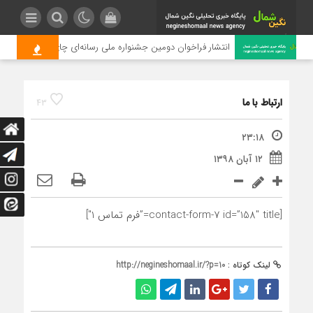
انتشار فراخوان دومین جشنواره ملی رسانه‌ای چای
ارتباط با ما
43
۲۳:۱۸
۱۲ آبان ۱۳۹۸
[contact-form-7 id=”158″ title=”فرم تماس 1″]
لینک کوتاه :
http://negineshomaal.ir/?p=10